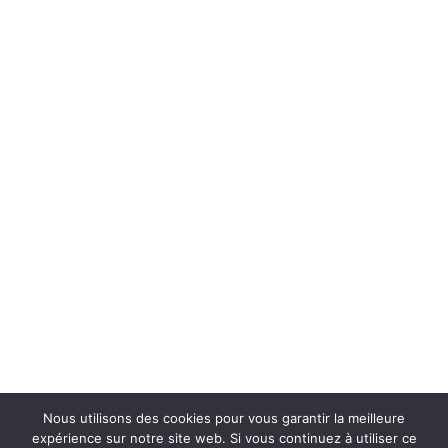
6 infos à savoir avant de partir en voyage à Bali
10/02/2026
Organiser son voyage à Bali ne se fait pas à la dernière minute !
Découvrez 6 infos à savoir pour...
Nous utilisons des cookies pour vous garantir la meilleure
expérience sur notre site web. Si vous continuez à utiliser ce
Lire l'article