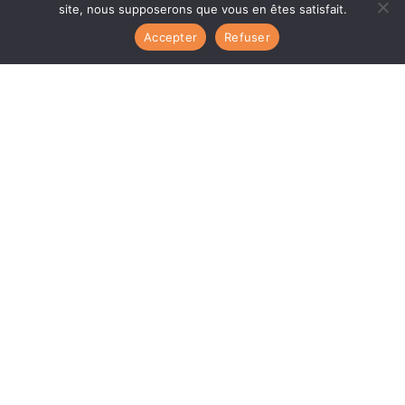
site, nous supposerons que vous en êtes satisfait.
Accepter
Refuser
Nous écrire
Mail :
valiseettong@gmail.com
Tél (WhatsApp) :
+33 7 81 72 33 03
Nous suivre
Mentions légales et Politique de confidentialité
Conditions Générales de Vente