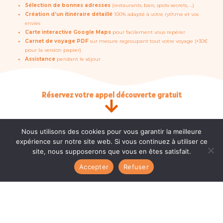
Sélection de bonnes adresses
(restaurants, bars, spots secrets, …)
Création d’un itinéraire détaillé
100% adapté à votre rythme et vos
envies
Carte interactive Google Maps
pour facilement vous repérer
Carnet de voyage PDF
sur mesure regroupant tout votre voyage (+30€
pour la version papier)
Assistance
pendant le séjour
Réservez votre appel découverte gratuit
Nous utilisons des cookies pour vous garantir la meilleure
expérience sur notre site web. Si vous continuez à utiliser ce
site, nous supposerons que vous en êtes satisfait.
Accepter
Refuser