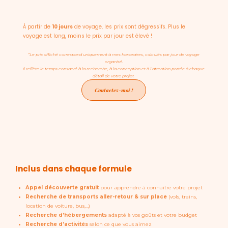
À partir de
10 jours
de voyage, les prix sont dégressifs. Plus le
voyage est long, moins le prix par jour est élevé !
*Le prix affiché correspond uniquement à mes honoraires, calculés par jour de voyage
organisé.
Il reflète le temps consacré à la recherche, à la conception et à l’attention portée à chaque
détail de votre projet.
Contactez-moi !
Inclus dans chaque formule
Appel découverte gratuit
pour apprendre à connaître votre projet
Recherche de transports aller-retour & sur place
(vols, trains,
location de voiture, bus,…)
Recherche d’hébergements
adapté à vos goûts et votre budget
Recherche d’activités
selon ce que vous aimez